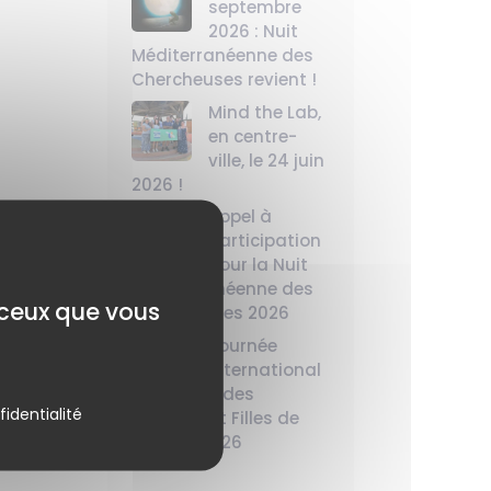
septembre
2026 : Nuit
Méditerranéenne des
Chercheuses revient !
Mind the Lab,
en centre-
ville, le 24 juin
2026 !
Appel à
participation
pour la Nuit
Méditerranéenne des
r ceux que vous
Chercheuses 2026
Journée
International
e des
fidentialité
Femmes et Filles de
Science 2026