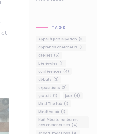
t
n
TAGS
 et
Appel à participation
(3)
apprentis chercheurs
(1)
ateliers
(5)
r
bénévoles
(1)
conférences
(4)
débats
(3)
expositions
(2)
gratuit
(1)
jeux
(4)
Mind The Lab
(1)
Mindthelab
(1)
Nuit Méditerranéenne
des chercheuses
(4)
speed-meetings
(4)