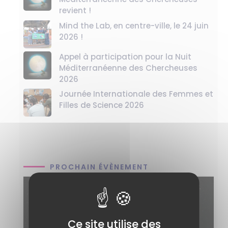
revient !
Mind the Lab, en centre-ville, le 24 juin
2026 !
Appel à participation pour la Nuit
Méditerranéenne des Chercheuses
2026
Journée Internationale des Femmes et
Filles de Science 2026
PROCHAIN ÉVÈNEMENT
Ce site utilise des