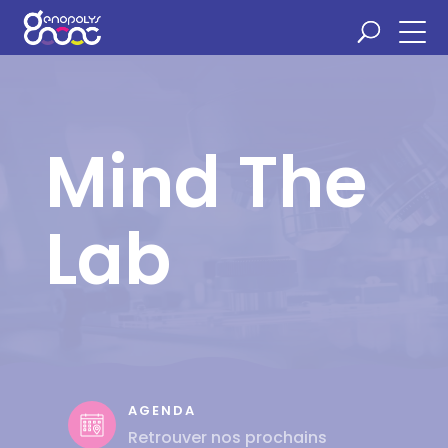
Panneau de gestion des cookies
Mind The
Lab
AGENDA
Retrouver nos prochains