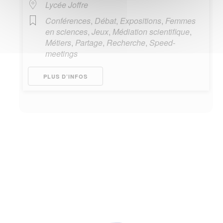
Lycée Joffre
Conférences
,
Débat
,
Expositions
,
Femmes
en sciences
,
Jeux
,
Médiation scientifique
,
Métiers
,
Partage
,
Recherche
,
Speed-
meetings
PLUS D’INFOS