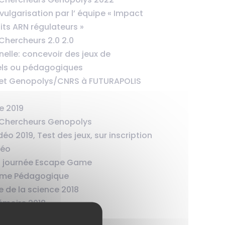
ulgarisation par l’ équipe « Impact
ts ARN régulateurs »
Chercheurs 2.0 2.0
elle: concevoir des jeux de
rels ou pédagogiques
et Genopolys/CNRS à FUTURAPOLIS
e 2019
 Chercheurs Genopolys
o 2019, Test des jeux, sur inscription
déo
a journée Escape Game
ame Pédagogique
e de la science 2018
émoire 2018
éo – 1ère édition