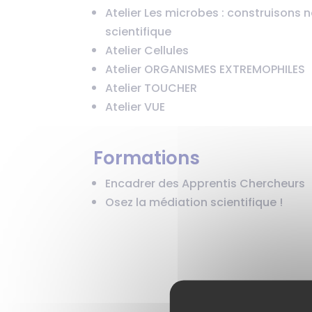
Atelier Les microbes : construisons 
scientifique
Atelier Cellules
Atelier ORGANISMES EXTREMOPHILES
Atelier TOUCHER
Atelier VUE
Formations
Encadrer des Apprentis Chercheurs
Osez la médiation scientifique !