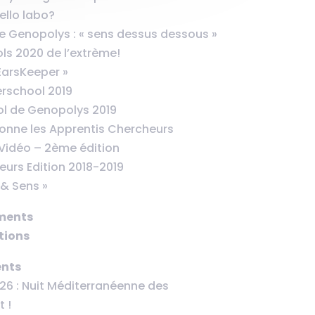
ello labo?
 Genopolys : « sens dessus dessous »
s 2020 de l’extrème!
EarsKeeper »
rschool 2019
l de Genopolys 2019
nne les Apprentis Chercheurs
Vidéo – 2ème édition
urs Edition 2018-2019
 & Sens »
ments
tions
nts
26 : Nuit Méditerranéenne des
 !