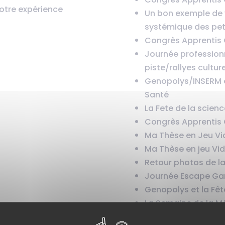
notre expérience
Un bon exemple de v
systémique des peti
Congrès Apprentis 
Journée professionn
piste/rallyes cultu
Genopolys/INSERM 
Santé
La Fete de la scienc
Congrès Apprentis
Ma Thèse en Jeu Vidé
Ma Thèse en jeu Vi
Retour photos de l
Journée Escape G
Genopolys et la Fêt
La Semaine de la M
Ma Thèse en Jeu Vid