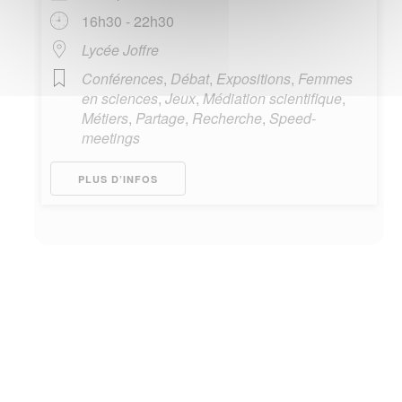
16h30 - 22h30
Lycée Joffre
Conférences
,
Débat
,
Expositions
,
Femmes
en sciences
,
Jeux
,
Médiation scientifique
,
Métiers
,
Partage
,
Recherche
,
Speed-
meetings
PLUS D’INFOS