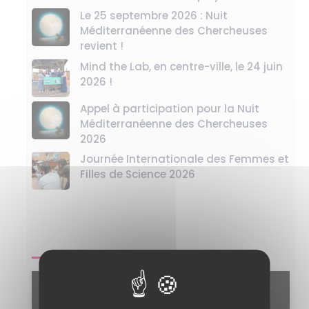
Le 25 septembre 2026 : Nuit
Méditerranéenne des Chercheuses
revient !
Mind the Lab, en centre-ville, le 24 juin
2026 !
Appel à participation pour la Nuit
Méditerranéenne des Chercheuses
2026
Journée Internationale des Femmes et
Filles de Science 2026
PROCHAIN ÉVÈNEMENT