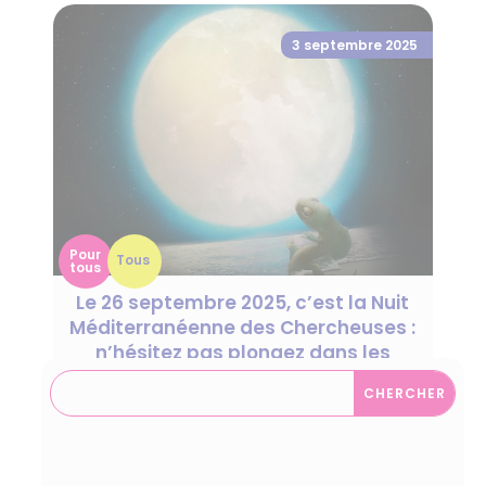
3 septembre 2025
Pour
Tous
tous
Le 26 septembre 2025, c’est la Nuit
Méditerranéenne des Chercheuses :
n’hésitez pas plongez dans les
sciences !