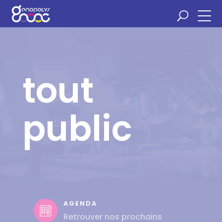
Panneau de gestion des cookies
tout
public
AGENDA
Retrouver nos prochains