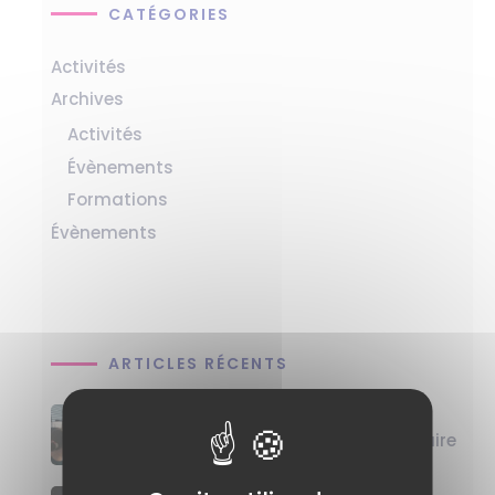
CATÉGORIES
Activités
Archives
Activités
Évènements
Formations
Évènements
ARTICLES RÉCENTS
Retour sur la saison 2025-2026 de
l’Atelier Développement Embryonnaire
et Recherche de Genopolys