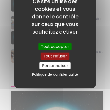
Ce site utilise des
Le 25 septembre 2026 : Nuit
Méditerranéenne des Chercheuses
cookies et vous
revient !
donne le contrôle
Mind the Lab, en centre-ville, le 24 juin
sur ceux que vous
2026 !
souhaitez activer
Appel à participation pour la Nuit
Méditerranéenne des Chercheuses
2026
Tout accepter
Journée Internationale des Femmes et
Tout refuser
Filles de Science 2026
Personnaliser
Politique de confidentialité
PROCHAIN ÉVÈNEMENT