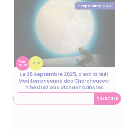
3 septembre 2025
Pour
Tous
tous
Le 26 septembre 2025, c’est la Nuit
Méditerranéenne des Chercheuses :
n’hésitez pas plongez dans les
sciences !