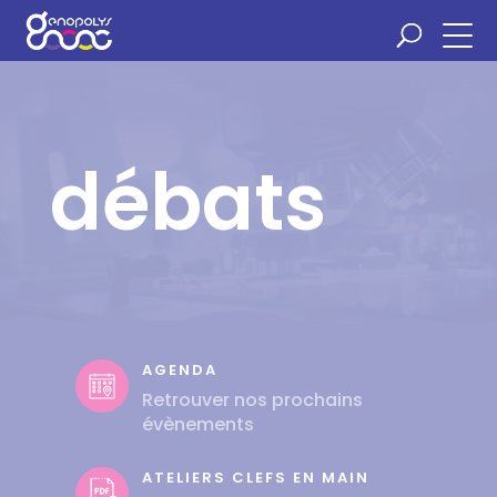
Panneau de gestion des cookies
débats
AGENDA
Retrouver nos prochains
évènements
ATELIERS CLEFS EN MAIN