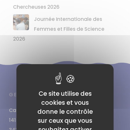
Chercheuses 2026
Journée Internationale des
Femmes et Filles de Science
2026
Ce site utilise des
GENOPOLYS UAR 3656
cookies et vous
Campus Arnaud de Villeneuve
donne le contrôle
sur ceux que vous
141 rue de la Cardonille
souhaitez activer