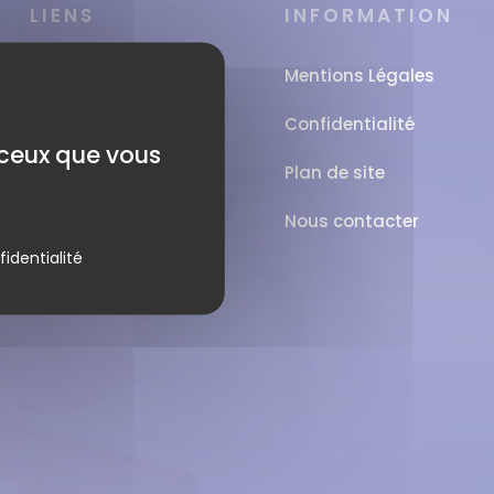
LIENS
INFORMATION
Réserver une salle
Mentions Légales
Venir à Genopolys
Confidentialité
r ceux que vous
À propos
Plan de site
Ressources
Nous contacter
fidentialité
Années de médiation