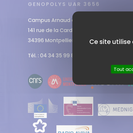
GENOPOLYS UAR 3656
Campus Arnaud de Villeneuve
141 rue de la Cardonille
34396 Montpellier CEDEX 5
Ce site utilis
Tél. : 04 34 35 99 86
Tout ac