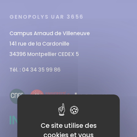
GENOPOLYS UAR 3656
Campus Arnaud de Villeneuve
141 rue de la Cardonille
34396 Montpellier CEDEX 5
Tél. : 04 34 35 99 86
Ce site utilise des
cookies et vous