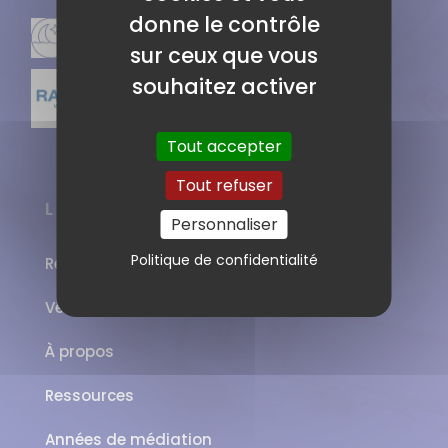
donne le contrôle
sur ceux que vous
souhaitez activer
Tout accepter
Tout refuser
LIENS
Personnaliser
Politique de confidentialité
Réserver une salle
Venir à Genopolys
À propos
Ressources
Années de médiation