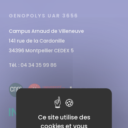
GENOPOLYS UAR 3656
Campus Arnaud de Villeneuve
141 rue de la Cardonille
34396 Montpellier CEDEX 5
Tél. : 04 34 35 99 86
Ce site utilise des
cookies et vous