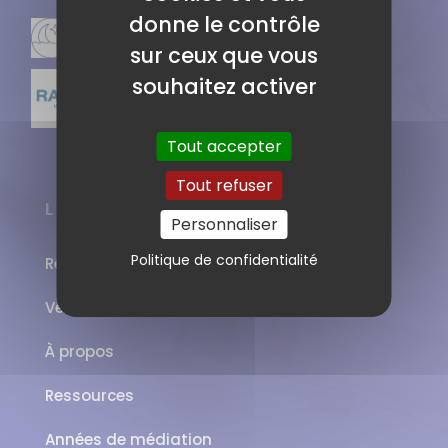
donne le contrôle
sur ceux que vous
souhaitez activer
Tout accepter
Tout refuser
LIENS
Personnaliser
Politique de confidentialité
Réserver une salle
Venir à Genopolys
À propos
Ressources
Années de médiation